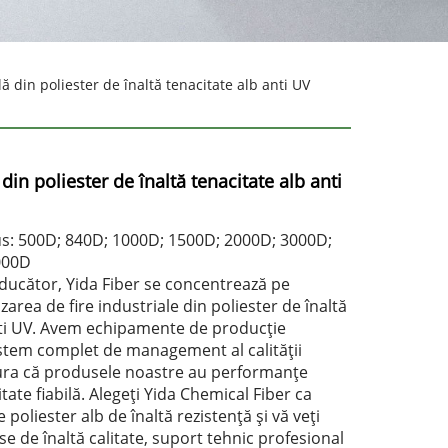
lă din poliester de înaltă tenacitate alb anti UV
 din poliester de înaltă tenacitate alb anti
dus: 500D; 840D; 1000D; 1500D; 2000D; 3000D;
000D
oducător, Yida Fiber se concentrează pe
zarea de fire industriale din poliester de înaltă
nti UV. Avem echipamente de producție
istem complet de management al calității
ura că produsele noastre au performanțe
itate fiabilă. Alegeți Yida Chemical Fiber ca
e poliester alb de înaltă rezistență și vă veți
 de înaltă calitate, suport tehnic profesional