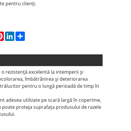
nte pentru clienți.
atsApp
Pinterest
LinkedIn
Share
u o rezistență excelentă la intemperii și
 decolorarea, îmbătrânirea și deteriorarea
strălucitor pentru o lungă perioadă de timp în
unt adesea utilizate pe scară largă în copertine,
că poate proteja suprafața produsului de razele
dusului.