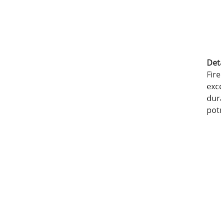
Det
Fire
exce
dura
potr