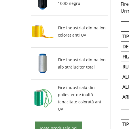
100D negru
Fire
Urm
Fire industrial din nailon
colorat anti UV
TIP
DE
FI
Fire industrial din nailon
RU
alb strălucitor total
AL
AL
Fire industrială din
poliester de înaltă
AR
tenacitate colorată anti
UV
TIP
Toate produsele noi