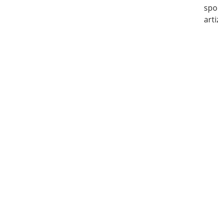
spor
arti