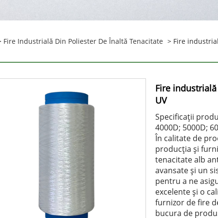
>
Fire Industrială Din Poliester De Înaltă Tenacitate
> Fire industria
Fire industrială
UV
Specificații pro
4000D; 5000D; 6
În calitate de pr
producția și furni
tenacitate alb a
avansate și un s
pentru a ne asig
excelente și o cal
furnizor de fire d
bucura de produse