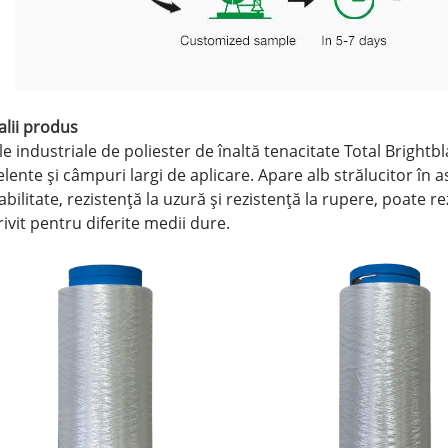
alii produs
le industriale de poliester de înaltă tenacitate Total Brightb
lente și câmpuri largi de aplicare. Apare alb strălucitor în a
bilitate, rezistență la uzură și rezistență la rupere, poate re
ivit pentru diferite medii dure.