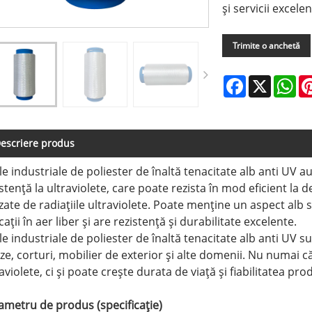
și servicii excele
Trimite o anchetă
Facebook
X
Wh
escriere produs
le industriale de poliester de înaltă tenacitate alb anti UV a
istență la ultraviolete, care poate rezista în mod eficient la
zate de radiațiile ultraviolete. Poate menține un aspect alb 
cații în aer liber și are rezistență și durabilitate excelente.
le industriale de poliester de înaltă tenacitate alb anti UV s
ze, corturi, mobilier de exterior și alte domenii. Nu numai 
aviolete, ci și poate crește durata de viață și fiabilitatea pro
ametru de produs (specificație)