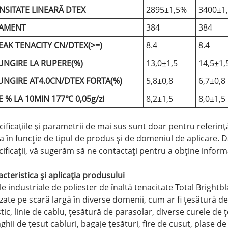
NSITATE LINEARĂ DTEX
2895±1,5%
3400±1
LAMENT
384
384
EAK TENACITY CN/DTEX(>=)
8.4
8.4
UNGIRE LA RUPERE(%)
13,0±1,5
14,5±1,
UNGIRE AT4.0CN/DTEX FORTA(%)
5,8±0,8
6,7±0,8
E % LA 10MIN 177℃ 0,05g/zi
8,2±1,5
8,0±1,5
ificațiile și parametrii de mai sus sunt doar pentru referință
ia în funcție de tipul de produs și de domeniul de aplicare. 
cificații, vă sugerăm să ne contactați pentru a obține informa
cteristica și aplicația produsului
ele industriale de poliester de înaltă tenacitate Total Brig
lizate pe scară largă în diverse domenii, cum ar fi țesătură 
tic, linie de cablu, țesătură de parasolar, diverse curele de ț
ghii de țesut cabluri, bagaje țesături, fire de cusut, plase de 