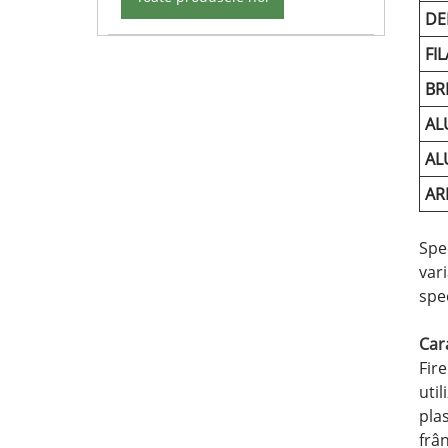
DE
FI
BR
AL
AL
AR
Spec
var
spe
Cara
Fir
uti
plas
frân