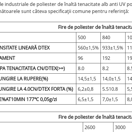
le industriale de poliester de înaltă tenacitate alb anti UV po
ătoarele sunt câteva specificații comune pentru referință:
Fire de poliester de înaltă tenaci
500
840
1
NSITATE LINEARĂ DTEX
560±1,5%
933±1,5%
1
LAMENT
96
192
1
PA TENACITATEA CN/DTEX(>=)
8.0
8.2
8.
UNGIRE LA RUPERE(%)
14,5±1,5
14,0±1,5
14
UNGIRE LA 4.0CN/DTEX FORTA (%)
6,2±0,8
5.510.8
5,
E%AT10MIN 177℃ 0,05g/zi
6,5±1,5
7,0±1,5
8,
Fire de poliester de înaltă tenaci
2600
3000