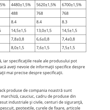
,5%
4480±1,5%
5620±1,5%
6700±1,5%
488
768
768
8.4
8.4
8.3
5
14,5±1,5
13,0±1,5
14,5±1,5
7,8±0,8
6,6±0,8
7,4±0,8
8,0±1,5
7,6±1,5
7,5±1,5
, iar specificațiile reale ale produsului pot
Dacă aveți nevoie de informații specifice despre
ții mai precise despre specificații.
htblack produse de compania noastră sunt
de marchiză, cauciuc, cadru de produse din
esut industriale și civile, centuri de siguranță,
pescuit, geotextile, curele de fixare, articole