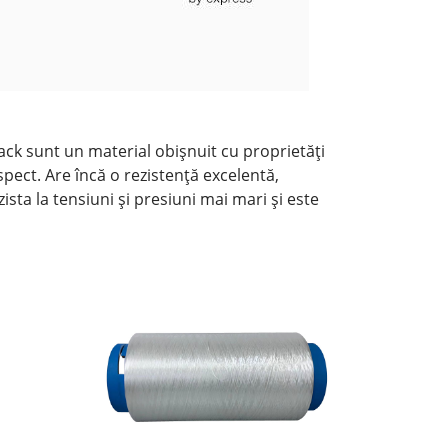
lack sunt un material obișnuit cu proprietăți
spect. Are încă o rezistență excelentă,
zista la tensiuni și presiuni mai mari și este