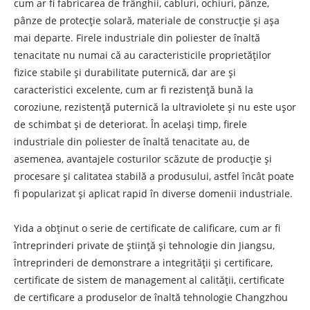
cum ar fi fabricarea de frânghii, cabluri, ochiuri, pânze,
pânze de protecție solară, materiale de construcție și așa
mai departe. Firele industriale din poliester de înaltă
tenacitate nu numai că au caracteristicile proprietăților
fizice stabile și durabilitate puternică, dar are și
caracteristici excelente, cum ar fi rezistență bună la
coroziune, rezistență puternică la ultraviolete și nu este ușor
de schimbat și de deteriorat. În același timp, firele
industriale din poliester de înaltă tenacitate au, de
asemenea, avantajele costurilor scăzute de producție și
procesare și calitatea stabilă a produsului, astfel încât poate
fi popularizat și aplicat rapid în diverse domenii industriale.
Yida a obținut o serie de certificate de calificare, cum ar fi
întreprinderi private de știință și tehnologie din Jiangsu,
întreprinderi de demonstrare a integrității și certificare,
certificate de sistem de management al calității, certificate
de certificare a produselor de înaltă tehnologie Changzhou