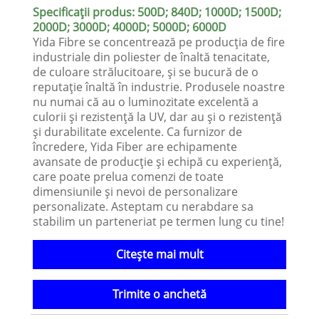
Specificații produs: 500D; 840D; 1000D; 1500D;
2000D; 3000D; 4000D; 5000D; 6000D
Yida Fibre se concentrează pe producția de fire
industriale din poliester de înaltă tenacitate,
de culoare strălucitoare, și se bucură de o
reputație înaltă în industrie. Produsele noastre
nu numai că au o luminozitate excelentă a
culorii și rezistență la UV, dar au și o rezistență
și durabilitate excelente. Ca furnizor de
încredere, Yida Fiber are echipamente
avansate de producție și echipă cu experiență,
care poate prelua comenzi de toate
dimensiunile și nevoi de personalizare
personalizate. Asteptam cu nerabdare sa
stabilim un parteneriat pe termen lung cu tine!
Citeşte mai mult
Trimite o anchetă