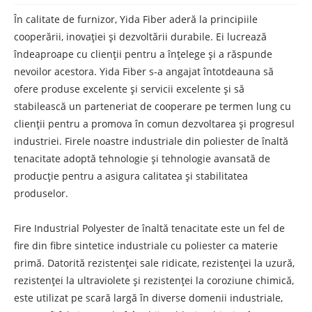
În calitate de furnizor, Yida Fiber aderă la principiile
cooperării, inovației și dezvoltării durabile. Ei lucrează
îndeaproape cu clienții pentru a înțelege și a răspunde
nevoilor acestora. Yida Fiber s-a angajat întotdeauna să
ofere produse excelente și servicii excelente și să
stabilească un parteneriat de cooperare pe termen lung cu
clienții pentru a promova în comun dezvoltarea și progresul
industriei. Firele noastre industriale din poliester de înaltă
tenacitate adoptă tehnologie și tehnologie avansată de
producție pentru a asigura calitatea și stabilitatea
produselor.
Fire Industrial Polyester de înaltă tenacitate este un fel de
fire din fibre sintetice industriale cu poliester ca materie
primă. Datorită rezistenței sale ridicate, rezistenței la uzură,
rezistenței la ultraviolete și rezistenței la coroziune chimică,
este utilizat pe scară largă în diverse domenii industriale,