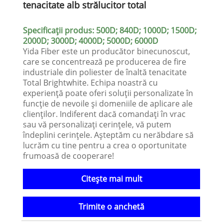
tenacitate alb strălucitor total
Specificații produs: 500D; 840D; 1000D; 1500D;
2000D; 3000D; 4000D; 5000D; 6000D
Yida Fiber este un producător binecunoscut,
care se concentrează pe producerea de fire
industriale din poliester de înaltă tenacitate
Total Brightwhite. Echipa noastră cu
experiență poate oferi soluții personalizate în
funcție de nevoile și domeniile de aplicare ale
clienților. Indiferent dacă comandați în vrac
sau vă personalizați cerințele, vă putem
îndeplini cerințele. Așteptăm cu nerăbdare să
lucrăm cu tine pentru a crea o oportunitate
frumoasă de cooperare!
Citeşte mai mult
Trimite o anchetă