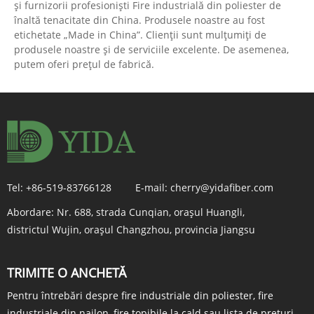
și furnizorii profesioniști Fire industrială din poliester de
înaltă tenacitate din China. Produsele noastre au fost
etichetate „Made in China”. Clienții sunt mulțumiți de
produsele noastre și de serviciile excelente. De asemenea,
putem oferi prețul de fabrică.
Tel:
+86-519-83766128
E-mail:
cherry@yidafiber.com
Abordare:
Nr. 688, strada Cunqian, orașul Huangli,
districtul Wujin, orașul Changzhou, provincia Jiangsu
TRIMITE O ANCHETĂ
Pentru întrebări despre fire industriale din poliester, fire
industriale din nailon, fire topibile la cald sau lista de prețuri,