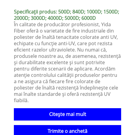
Specificații produs: 500D; 840D; 1000D; 1500D;
2000D; 3000D; 4000D; 5000D; 6000D
În calitate de producător profesionist, Yida
Fiber oferă o varietate de fire industriale din
poliester de înaltă tenacitate colorate anti UV,
echipate cu funcție anti-UV, care pot rezista
eficient razelor ultraviolete. Nu numai că,
produsele noastre au, de asemenea, rezistență
și durabilitate excelente și sunt potrivite
pentru diferite scenarii de aplicare. Acordăm
atenție controlului calității produselor pentru
a ne asigura că fiecare fire colorate de
poliester de înaltă rezistență îndeplinește cele
mai înalte standarde și oferă rezistență UV
fiabilă.
Citeşte mai mult
Trimite o anchetă