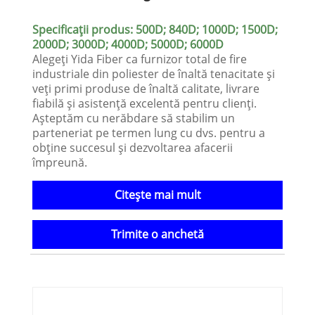
Specificații produs: 500D; 840D; 1000D; 1500D;
2000D; 3000D; 4000D; 5000D; 6000D
Alegeți Yida Fiber ca furnizor total de fire
industriale din poliester de înaltă tenacitate și
veți primi produse de înaltă calitate, livrare
fiabilă și asistență excelentă pentru clienți.
Așteptăm cu nerăbdare să stabilim un
parteneriat pe termen lung cu dvs. pentru a
obține succesul și dezvoltarea afacerii
împreună.
Citeşte mai mult
Trimite o anchetă