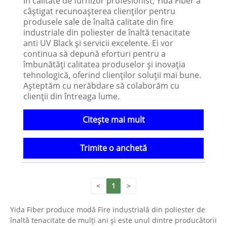
În calitate de furnizor profesionist, Yida Fiber a
câștigat recunoașterea clienților pentru
produsele sale de înaltă calitate din fire
industriale din poliester de înaltă tenacitate
anti UV Black și servicii excelente. Ei vor
continua să depună eforturi pentru a
îmbunătăți calitatea produselor și inovația
tehnologică, oferind clienților soluții mai bune.
Așteptăm cu nerăbdare să colaborăm cu
clienții din întreaga lume.
Citeşte mai mult
Trimite o anchetă
<
1
>
Yida Fiber produce modă Fire industrială din poliester de
înaltă tenacitate de mulți ani și este unul dintre producătorii