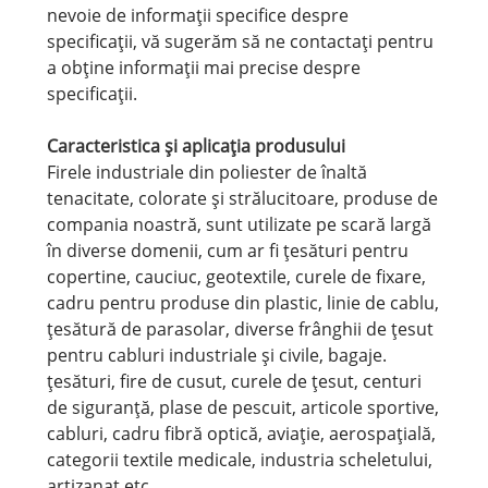
nevoie de informații specifice despre
specificații, vă sugerăm să ne contactați pentru
a obține informații mai precise despre
specificații.
Caracteristica și aplicația produsului
Firele industriale din poliester de înaltă
tenacitate, colorate și strălucitoare, produse de
compania noastră, sunt utilizate pe scară largă
în diverse domenii, cum ar fi țesături pentru
copertine, cauciuc, geotextile, curele de fixare,
cadru pentru produse din plastic, linie de cablu,
țesătură de parasolar, diverse frânghii de țesut
pentru cabluri industriale și civile, bagaje.
țesături, fire de cusut, curele de țesut, centuri
de siguranță, plase de pescuit, articole sportive,
cabluri, cadru fibră optică, aviație, aerospațială,
categorii textile medicale, industria scheletului,
artizanat etc.