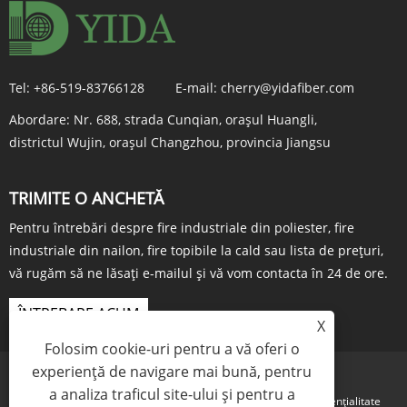
Tel:
+86-519-83766128
E-mail:
cherry@yidafiber.com
Abordare:
Nr. 688, strada Cunqian, orașul Huangli,
districtul Wujin, orașul Changzhou, provincia Jiangsu
TRIMITE O ANCHETĂ
Pentru întrebări despre fire industriale din poliester, fire
industriale din nailon, fire topibile la cald sau lista de prețuri,
vă rugăm să ne lăsați e-mailul și vă vom contacta în 24 de ore.
ÎNTREBARE ACUM
X
Folosim cookie-uri pentru a vă oferi o
experiență de navigare mai bună, pentru
a analiza traficul site-ului și pentru a
Links
Sitemap
RSS
XML
Politica de confidențialitate