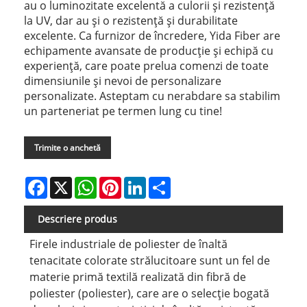
au o luminozitate excelentă a culorii și rezistență
la UV, dar au și o rezistență și durabilitate
excelente. Ca furnizor de încredere, Yida Fiber are
echipamente avansate de producție și echipă cu
experiență, care poate prelua comenzi de toate
dimensiunile și nevoi de personalizare
personalizate. Asteptam cu nerabdare sa stabilim
un parteneriat pe termen lung cu tine!
Trimite o anchetă
Facebook
X
WhatsApp
Pinterest
LinkedIn
Share
Descriere produs
Firele industriale de poliester de înaltă
tenacitate colorate strălucitoare sunt un fel de
materie primă textilă realizată din fibră de
poliester (poliester), care are o selecție bogată