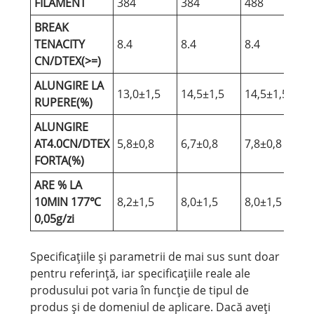
FILAMENT
384
384
488
BREAK
TENACITY
8.4
8.4
8.4
8
CN/DTEX(>=)
ALUNGIRE LA
13,0±1,5
14,5±1,5
14,5±1,5
1
RUPERE(%)
ALUNGIRE
AT4.0CN/DTEX
5,8±0,8
6,7±0,8
7,8±0,8
6
FORTA(%)
ARE % LA
10MIN 177℃
8,2±1,5
8,0±1,5
8,0±1,5
7
0,05g/zi
Specificațiile și parametrii de mai sus sunt doar
pentru referință, iar specificațiile reale ale
produsului pot varia în funcție de tipul de
produs și de domeniul de aplicare. Dacă aveți