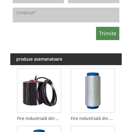
produse asemanatoare
Fire industrială din poliester de înaltă tenacitate anti UV negru
Fire industrială din poliester de înaltă tenacitate alb anti UV