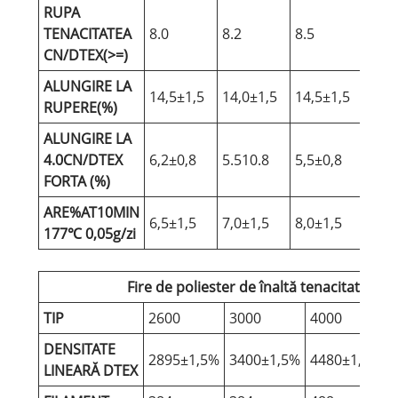
RUPA
TENACITATEA
8.0
8.2
8.5
8.5
CN/DTEX(>=)
ALUNGIRE LA
14,5±1,5
14,0±1,5
14,5±1,5
14,
RUPERE(%)
ALUNGIRE LA
4.0CN/DTEX
6,2±0,8
5.510.8
5,5±0,8
5,8
FORTA (%)
ARE%AT10MIN
6,5±1,5
7,0±1,5
8,0±1,5
7,8
177℃ 0,05g/zi
Fire de poliester de înaltă tenacitate (2
TIP
2600
3000
4000
DENSITATE
2895±1,5%
3400±1,5%
4480±1,5%
LINEARĂ DTEX