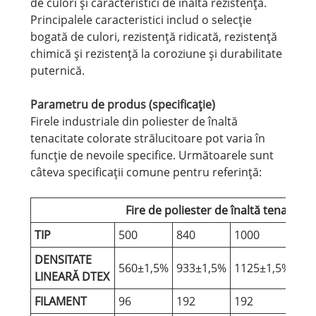
de culori și caracteristici de înaltă rezistență.
Principalele caracteristici includ o selecție
bogată de culori, rezistență ridicată, rezistență
chimică și rezistență la coroziune și durabilitate
puternică.
Parametru de produs (specificație)
Firele industriale din poliester de înaltă
tenacitate colorate strălucitoare pot varia în
funcție de nevoile specifice. Următoarele sunt
câteva specificații comune pentru referință:
Fire de poliester de înaltă tenacita
TIP
500
840
1000
13
DENSITATE
560±1,5%
933±1,5%
1125±1,5%
14
LINEARĂ DTEX
FILAMENT
96
192
192
19